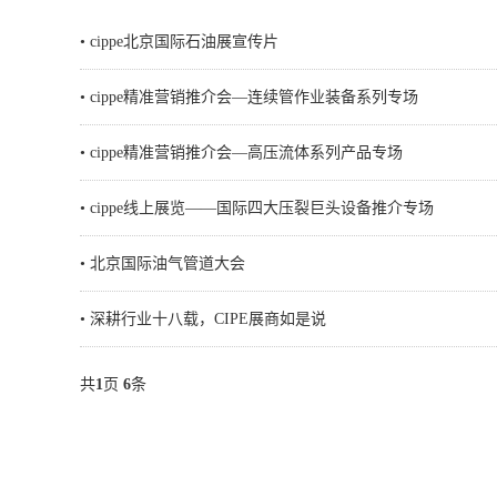
•
cippe北京国际石油展宣传片
•
cippe精准营销推介会—连续管作业装备系列专场
•
cippe精准营销推介会—高压流体系列产品专场
•
cippe线上展览——国际四大压裂巨头设备推介专场
•
北京国际油气管道大会
•
深耕行业十八载，CIPE展商如是说
共
1
页
6
条