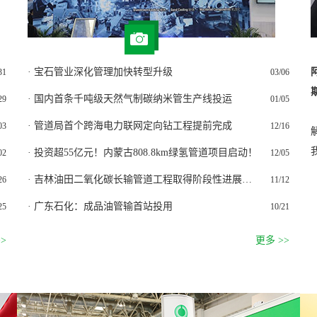
· 宝石管业深化管理加快转型升级
31
03/06
· 国内首条千吨级天然气制碳纳米管生产线投运
29
01/05
· 管道局首个跨海电力联网定向钻工程提前完成
03
12/16
· 投资超55亿元！内蒙古808.8km绿氢管道项目启动！
02
12/05
· 吉林油田二氧化碳长输管道工程取得阶段性进展，涉及产品涵盖多个领域！
26
11/12
· 广东石化：成品油管输首站投用
25
10/21
>
更多 >>