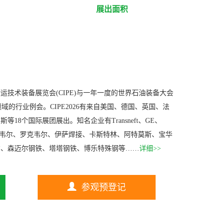
展出面积
运技术装备展览会(CIPE)与一年一度的世界石油装备大会
领域的行业例会。CIPE2026有来自美国、德国、英国、法
18个国际展团展出。知名企业有Transneft、GE、
霍尼韦尔、罗克韦尔、伊萨焊接、卡斯特林、阿特莫斯、宝华
尔、森迈尔钢铁、塔塔钢铁、博乐特殊钢等……
详细>>
参观预登记